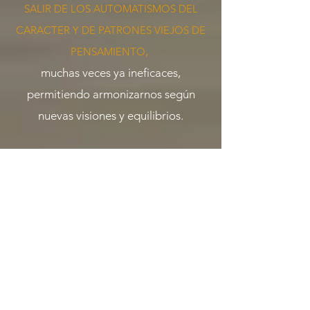
SALIR DE LOS AUTOMATISMOS DEL
CARACTER
Y DE PATRONES VIEJOS DE
,
PENSAMIENTO
muchas veces ya ineficaces,
permitiendo
armonizarnos según
nuevas visiones y equilibrios.
ECHAR RAICES EN UNO MISMO
es, ante todo, conocerse a sí mismo
somáticamente, conectando con
nuestro
flujo continuo de sensaciones,
de emociones y por fin también de
pensamientos.
Solo aprendiendo antes a manejar "la