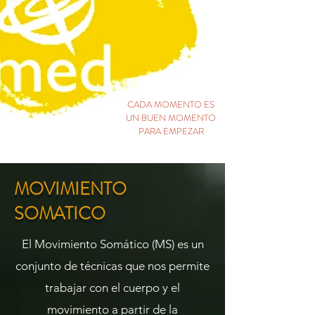
CADA MOMENTO ES
UN BUEN MOMENTO
PARA EMPEZAR
MOVIMIENTO
SOMATICO
El Movimiento Somático (MS) es un
conjunto de técnicas que nos permite
trabajar con
el cuerpo y el
movimiento a partir de la