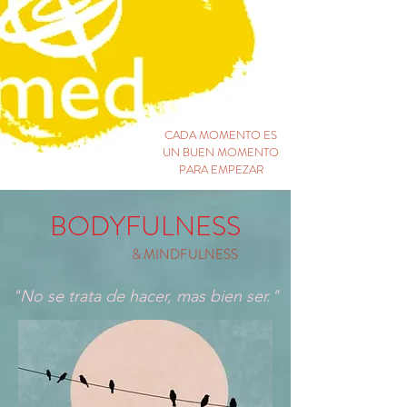
CADA MOMENTO ES
UN BUEN MOMENTO
PARA EMPEZAR
BODYFULNESS
& MINDFULNESS
"No se trata de hacer, mas bien ser."