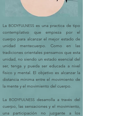
La
es una practica de tipo
BODYFULNESS
contemplativo que empieza por el
cuerpo para alcanzar el mejor estado de
unidad mentecuerpo. Como en las
tradiciones orientales pensamos que esta
unidad, no siendo un estado esencial del
ser, tenga y pueda ser educada a nivel
físico y mental. El objetivo es alcanzar la
distancia mínima entre el movimiento de
la mente y el movimiento del cuerpo.
La
desarrolla a través del
BODYFULNESS
cuerpo, las sensaciones y el movimiento,
una participación no juzgante a los