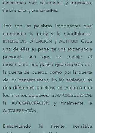
elecciones mas saludables y orgánicas,
funcionales y conscientes.
Tres son las palabras importantes que
comparten la body y la mindfulness:
,
y
. Cada
INTENCIÓN
ATENCIÓN
ACTITUD
uno de ellas es parte de una experiencia
personal, sea que se trabaje el
movimiento energético que empieza por
la puerta del cuerpo como por la puerta
de los pensamientos. En las sesiones las
dos diferentes practicas se integran con
los mismos objetivos: la
,
AUTOREGULACIÓN
la
y finalmente la
AUTOEXPLORACIÓN
.
AUTOLIBERACIÓN
Despertando la mente somática