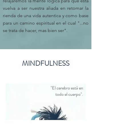
relajaremos la mente lógica para que esta
vuelva a ser nuestra aliada en retomar la
rienda de una vida autentica y como base
para un camino espiritual en el cual "...no
se trata de hacer, mas bien ser".
MINDFULNESS
"El cerebro está en
todo el cuerpo".